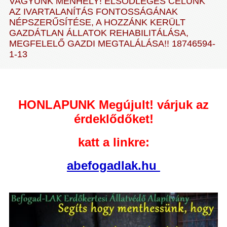
VAGYUNK MENHELY! ELSŐDLEGES CÉLUNK
AZ IVARTALANÍTÁS FONTOSSÁGÁNAK
NÉPSZERŰSÍTÉSE, A HOZZÁNK KERÜLT
GAZDÁTLAN ÁLLATOK REHABILITÁLÁSA,
MEGFELELŐ GAZDI MEGTALÁLÁSA!! 18746594-
1-13
HONLAPUNK Megújult! várjuk az
érdeklődőket!
katt a linkre:
abefogadlak.hu