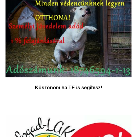
Köszönöm ha TE is segítesz!